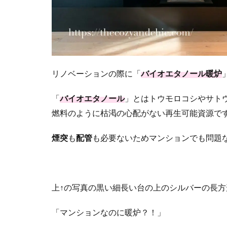
リノベーションの際に「
バイオエタノール暖炉
「
バイオエタノール
」とはトウモロコシやサト
燃料のように枯渇の心配がない再生可能資源で
煙突
も
配管
も必要ないためマンションでも問題
上↑の写真の黒い細長い台の上のシルバーの
「マンションなのに暖炉？！」