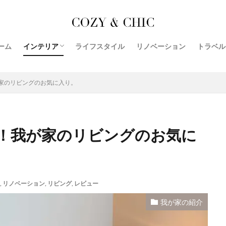
収納
レビュー
おすすめ
リビング
リノベーションの基本
ホテル
トラベル
トイレ
ダイエット
キッチン
インテリ
ーム
インテリア
ライフスタイル
リノベーション
トラベル
検索
我が家の紹介
収納事例
掃除
家電
おすすめ
家のリビングのお気に入り。
！我が家のリビングのお気に
,
リノベーション
,
リビング
,
レビュー
我が家の紹介