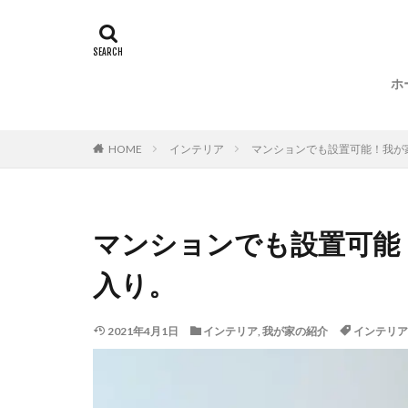
国内
名作
マニュアル
訪問記
ホ
HOME
インテリア
マンションでも設置可能！我が
マンションでも設置可能
入り。
2021年4月1日
インテリア
,
我が家の紹介
インテリア