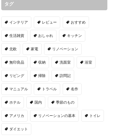
タグ
インテリア
レビュー
おすすめ
生活雑貨
おしゃれ
キッチン
北欧
家電
リノベーション
無印良品
収納
洗面室
浴室
リビング
掃除
訪問記
マニュアル
トラベル
名作
ホテル
国内
季節のもの
アメリカ
リノベーションの基本
トイレ
ダイエット