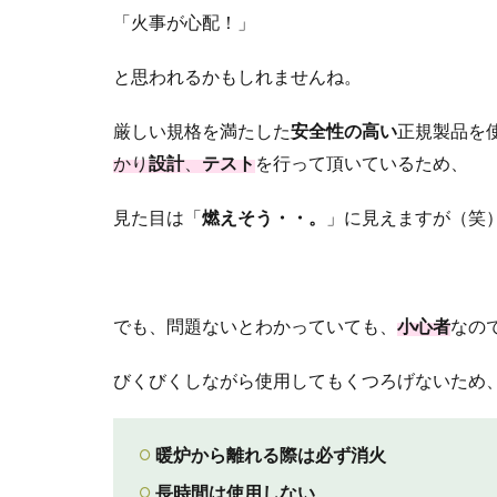
「火事が心配！」
と思われるかもしれませんね。
厳しい規格を満たした
安全性の高い
正規製品を
かり
設計
、
テスト
を行って頂いているため、
見た目は「
燃えそう・・。
」に見えますが（笑
でも、問題ないとわかっていても、
小心者
なの
びくびくしながら使用してもくつろげないため
暖炉から離れる際は必ず消火
長時間は使用しない