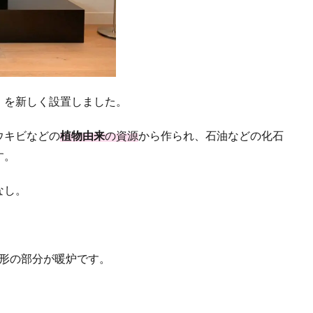
」を新しく設置しました。
ウキビなどの
植物由来
の資源
から作られ、石油などの化石
す。
なし。
長方形の部分が暖炉です。