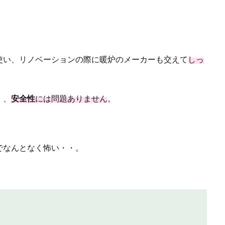
使い、リノベーションの際に暖炉のメーカーも交えて
しっ
）、
安全性
には問題ありません
。
でなんとなく怖い・・。
、