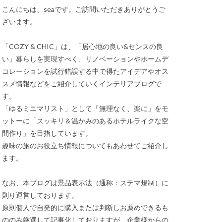
こんにちは、seaです。ご訪問いただきありがとうご
ざいます。
「COZY & CHIC」は、「居心地の良い&センスの良
い」暮らしを実現すべく、リノベーションやホームデ
コレーションを試行錯誤する中で得たアイデアやオス
スメ情報などをご紹介していくインテリアブログで
す。
「ゆるミニマリスト」として「無理なく、楽に」をモ
ットーに「スッキリ＆温かみのあるホテルライクな空
間作り」を目指しています。
趣味の旅のお役立ち情報についてもあわせてご紹介し
ます。
なお、本ブログは景品表示法（通称：ステマ規制）に
則り運営しております。
原則個人で自発的に購入または判断しお薦めできるも
ののみ厳選して記事化しておりますが、企業様からの