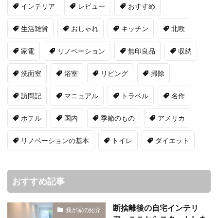
インテリア
レビュー
おすすめ
生活雑貨
おしゃれ
キッチン
北欧
家電
リノベーション
無印良品
収納
洗面室
浴室
リビング
掃除
訪問記
マニュアル
トラベル
名作
ホテル
国内
季節のもの
アメリカ
リノベーションの基本
トイレ
ダイエット
おすすめ記事
断捨離後の自宅インテリ
我が家の紹介