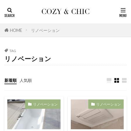
カテゴリー
HOME
リノベーション
タグ
TAG
おしゃれ
北欧
生活雑貨
無印良品
リノベーション
浴室
洗面室
掃除
家電
季節のもの
国内
名作
収納
新着順
人気順
レビュー
おすすめ
リビング
リノベーションの基本
リノベーション
マニュアル
ホテル
トラベル
トイレ
リノベーション
リノベーション
ダイエット
キッチン
インテリア
アメリカ
訪問記