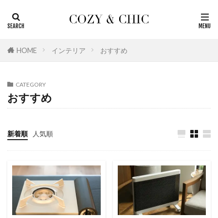
カテゴリー
HOME
インテリア
おすすめ
タグ
CATEGORY
おしゃれ
北欧
生活雑貨
無印良品
おすすめ
浴室
洗面室
掃除
家電
季節のもの
国内
名作
収納
新着順
人気順
レビュー
おすすめ
リビング
リノベーションの基本
リノベーション
マニュアル
ホテル
トラベル
トイレ
ダイエット
キッチン
インテリア
アメリカ
訪問記