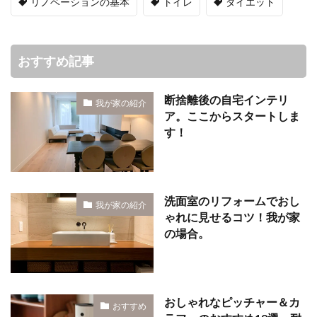
リノベーションの基本
トイレ
ダイエット
おすすめ記事
断捨離後の自宅インテリ
我が家の紹介
ア。ここからスタートしま
す！
洗面室のリフォームでおし
我が家の紹介
ゃれに見せるコツ！我が家
の場合。
おしゃれなピッチャー＆カ
おすすめ