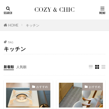
カテゴリー
HOME
キッチン
タグ
TAG
おしゃれ
北欧
生活雑貨
無印良品
キッチン
浴室
洗面室
掃除
家電
季節のもの
国内
名作
収納
新着順
人気順
レビュー
おすすめ
リビング
リノベーションの基本
リノベーション
マニュアル
ホテル
トラベル
トイレ
おすすめ
おすすめ
ダイエット
キッチン
インテリア
アメリカ
訪問記