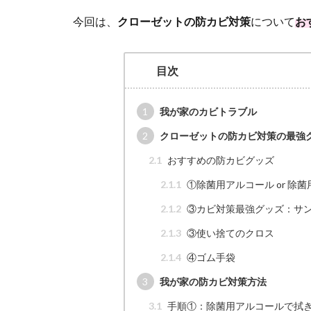
今回は、
クローゼットの防カビ対策
について
お
目次
1
我が家のカビトラブル
2
クローゼットの防カビ対策の最強
2.1
おすすめの防カビグッズ
2.1.1
①除菌用アルコール or 除
2.1.2
③カビ対策最強グッズ：サ
2.1.3
③使い捨てのクロス
2.1.4
④ゴム手袋
3
我が家の防カビ対策方法
3.1
手順①：除菌用アルコールで拭