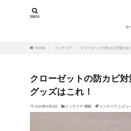
国内
名作
マニュアル
訪問記
ホ
HOME
インテリア
クローゼットの防カビ対策のお
クローゼットの防カビ対
グッズはこれ！
2023年9月8日
インテリア
,
掃除
インテリア
,
レビュ