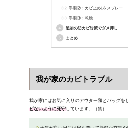
3.2
手順②：カビ止めLをスプレー
3.3
手順③：乾燥
4
追加の防カビ対策でダメ押し
5
まとめ
我が家のカビトラブル
我が家にはお気に入りのアウター類とバッグを
ビないように死守
しています。（笑）
天気が良い日には扉を開いて新鮮な空気や