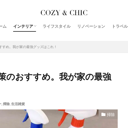
収納
レビュー
おすすめ
リビング
リノベーションの基本
ホテル
トラベル
トイレ
ダイエット
キッチン
インテリ
ーム
インテリア
ライフスタイル
リノベーション
トラベル
検索
我が家の紹介
収納事例
掃除
家電
おすすめ
すすめ。我が家の最強グッズはこれ！
策のおすすめ。我が家の最強
ー
,
掃除
,
生活雑貨
掃除