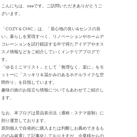
こんにちは、seaです。ご訪問いただきありがとうご
ざいます。
「COZY & CHIC」は、「居心地の良い&センスの良
い」暮らしを実現すべく、リノベーションやホームデ
コレーションを試行錯誤する中で得たアイデアやオス
スメ情報などをご紹介していくインテリアブログで
す。
「ゆるミニマリスト」として「無理なく、楽に」をモ
ットーに「スッキリ＆温かみのあるホテルライクな空
間作り」を目指しています。
趣味の旅のお役立ち情報についてもあわせてご紹介し
ます。
なお、本ブログは景品表示法（通称：ステマ規制）に
則り運営しております。
原則個人で自発的に購入または判断しお薦めできるも
ののみ厳選して記事化しておりますが、企業様からの