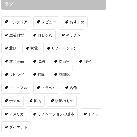
タグ
インテリア
レビュー
おすすめ
生活雑貨
おしゃれ
キッチン
北欧
家電
リノベーション
無印良品
収納
洗面室
浴室
リビング
掃除
訪問記
マニュアル
トラベル
名作
ホテル
国内
季節のもの
アメリカ
リノベーションの基本
トイレ
ダイエット