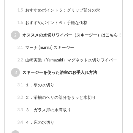
1.5
おすすめポイント５：グリップ部分の穴
1.6
おすすめポイント６：手軽な価格
2
オススメの水切りワイパー（スキージー）はこちら！
2.1
マーナ (marna) スキージー
2.2
山崎実業（Yamazaki）マグネット水切りワイパー
3
スキージーを使った浴室のお手入れ方法
3.1
１．壁の水切り
3.2
２．浴槽のヘリの部分をサッと水切り
3.3
３．ガラス扉の水滴取り
3.4
４．床の水切り