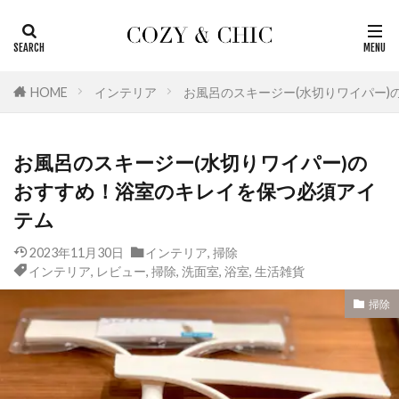
カテゴリー
HOME
インテリア
お風呂のスキージー(水切りワイパー
タグ
お風呂のスキージー(水切りワイパー)の
おしゃれ
北欧
生活雑貨
無印良品
おすすめ！浴室のキレイを保つ必須アイ
浴室
洗面室
掃除
家電
テム
季節のもの
国内
名作
収納
レビュー
おすすめ
リビング
2023年11月30日
インテリア
,
掃除
インテリア
,
レビュー
,
掃除
,
洗面室
,
浴室
,
生活雑貨
リノベーションの基本
リノベーション
掃除
マニュアル
ホテル
トラベル
トイレ
ダイエット
キッチン
インテリア
アメリカ
訪問記