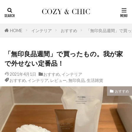
カテゴリー
HOME
インテリア
おすすめ
「無印良品週間」で買っ
タグ
「無印良品週間」で買ったもの。我が家
おしゃれ
北欧
生活雑貨
無印良品
で外せない定番品！
浴室
洗面室
掃除
家電
季節のもの
国内
名作
収納
2021年4月1日
おすすめ
,
インテリア
おすすめ
,
インテリア
,
レビュー
,
無印良品
,
生活雑貨
レビュー
おすすめ
リビング
おすすめ
リノベーションの基本
リノベーション
マニュアル
ホテル
トラベル
トイレ
ダイエット
キッチン
インテリア
アメリカ
訪問記