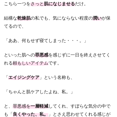
こちら一つを
さっと
肌になじませる
だけ。
結構な
乾燥肌
の私でも、気にならない程度の
潤い
が保
てるので、
「ああ、何もせず寝てしまった・・・。」
といった肌への
罪悪感
を感じずに一日を終えさせてく
れる
頼もしいアイテム
です。
「
エイジングケア
」という名称も、
「ちゃんと肌ケアしたよね、私。」
と、
罪悪感を
一層軽減
してくれ、すぼらな気分の中で
も「
良くやった、私。
」とさえ思わせてくれる感じが