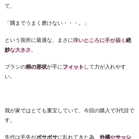
て、
「隅までうまく磨けない・・・。」
という箇所に最適な、まさに
痒いところに手が届く
絶
妙
な大きさ
。
ブラシの
柄の形状
が手に
フィット
して力が入れやす
い。
我が家ではとても重宝していて、今回の購入で3代目で
す。
先代は毛先が
ボサボサ
に乱れてきた為、
外構
や
サッシ