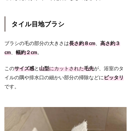
タイル目地ブラシ
ブラシの毛の部分の大きさは
長さ約８cm
、
高さ約３
cm
、
幅約２cm
。
この
サイズ感
と
山型
にカットされた
毛先
が、浴室のタ
イルの隅や排水口の細かい部分の掃除などに
ピッタリ
です。