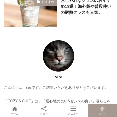
おしゃれなグラスのおすす
おすすめ
め18選！海外製や普段使い
の耐熱グラスも人気。
sea
こんにちは、seaです。ご訪問いただきありがとうございます。
「COZY & CHIC」は、「居心地の良い&センスの良い」暮らしを
実現すべく、リノベーションやホームデコレーションを試行錯誤
ホーム
シェア
メニュー
TOPへ
する中で得たアイデアやオススメ情報などをご紹介していくイン