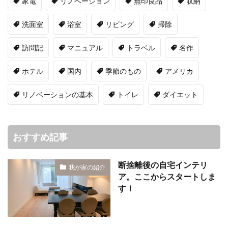
家電
リノベーション
無印良品
収納
洗面室
浴室
リビング
掃除
訪問記
マニュアル
トラベル
名作
ホテル
国内
季節のもの
アメリカ
リノベーションの基本
トイレ
ダイエット
おすすめ記事
断捨離後の自宅インテリ
我が家の紹介
ア。ここからスタートしま
す！