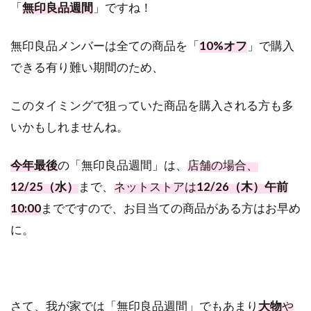
「
無印良品週間
」ですね！
無印良品メンバーは全ての商品を「
10%オフ
」で購入
できる有り難い期間のため、
このタイミングで狙っていた商品を購入される方も多
いかもしれませんね。
今年最後
の「無印良品週間」は、
店舗の場合、
12/25（水）
まで、
ネットストアは
12/26（木）午前
10:00
までですので、お目当ての商品がある方はお早め
に。
さて、我が家では「無印良品週間」でもあまり
大物
や