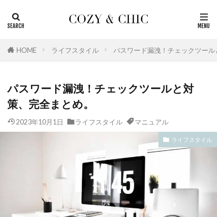
カテゴリー
HOME
ライフスタイル
パスワード漏洩！チェックツール
タグ
パスワード漏洩！チェックツールと対
おしゃれ
北欧
生活雑貨
無印良品
策、完全まとめ。
浴室
洗面室
掃除
家電
季節のもの
国内
名作
収納
2023年10月1日
ライフスタイル
マニュアル
レビュー
おすすめ
リビング
ライフスタイル
リノベーションの基本
リノベーション
マニュアル
ホテル
トラベル
トイレ
ダイエット
キッチン
インテリア
アメリカ
訪問記